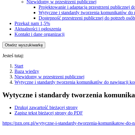
Niewidomy w przestrzeni publicznej
Projektowanie i adaptacja przestrzeni publicznej 
Wytyczne i standardy tworzenia komunikatów do 
Dostępność przestrzeni publicznej do potrzeb os
Przekaż nam 1,5%
Aktualności i ogłoszenia
Kontakt i dane organizacji
Otwórz wyszukiwarkę
Jesteś tutaj:
Start
Baza wiedzy
Niewidomy w przestrzeni publicznej
Wytyczne i standardy tworzenia komunikatów do nawigacji ko
Wytyczne i standardy tworzenia komunikat
Drukuj zawartość bieżącej strony
Zapisz tekst bieżącej strony do PDF
https://pzn.org.pl/wytyczne-i-standardy-tworzenia-komunikatow-do-