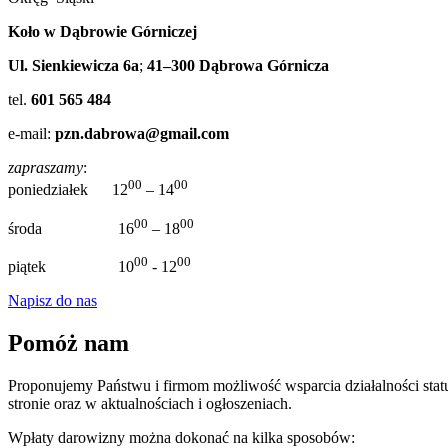
Koło w Dąbrowie Górniczej
Ul. Sienkiewicza 6a
;
41–300 Dąbrowa Górnicza
tel.
601 565 484
e-mail:
pzn.dabrowa@gmail.com
zapraszamy
:
00
00
poniedziałek 12
– 14
00
00
środa 16
– 18
00
00
piątek 10
- 12
Napisz do nas
Pomóż nam
Proponujemy Państwu i firmom możliwość wsparcia działalności statut
stronie oraz w aktualnościach i ogłoszeniach.
Wpłaty darowizny można dokonać na kilka sposobów: