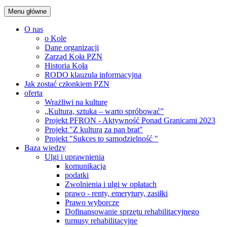
Menu główne
O nas
o Kole
Dane organizacji
Zarząd Koła PZN
Historia Koła
RODO klauzula informacyjna
Jak zostać członkiem PZN
oferta
Wrażliwi na kulturę
„Kultura, sztuka – warto spróbować”
Projekt PFRON - Aktywność Ponad Granicami 2023
Projekt "Z kulturą za pan brat"
Projekt "Sukces to samodzielność "
Baza wiedzy
Ulgi i uprawnienia
komunikacja
podatki
Zwolnienia i ulgi w opłatach
prawo - renty, emerytury, zasiłki
Prawo wyborcze
Dofinansowanie sprzętu rehabilitacyjnego
turnusy rehabilitacyjne