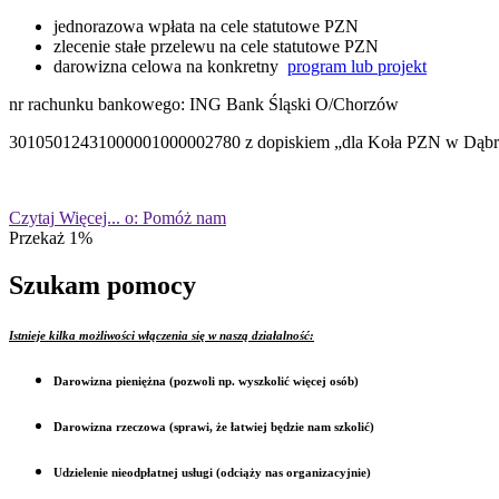
jednorazowa wpłata na cele statutowe PZN
zlecenie stałe przelewu na cele statutowe PZN
darowizna celowa na konkretny
program lub projekt
nr rachunku bankowego: ING Bank Śląski O/Chorzów
30105012431000001000002780 z dopiskiem „dla Koła PZN w Dąbr
Czytaj
Więcej...
o: Pomóż nam
Przekaż 1%
Szukam pomocy
Istnieje kilka możliwości włączenia się w naszą działalność:
Darowizna pieniężna (pozwoli np. wyszkolić więcej osób)
Darowizna rzeczowa (sprawi, że łatwiej będzie nam szkolić)
Udzielenie nieodpłatnej usługi (odciąży nas organizacyjnie)