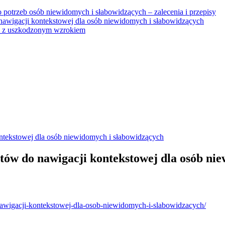
do potrzeb osób niewidomych i słabowidzących – zalecenia i przepisy
nawigacji kontekstowej dla osób niewidomych i słabowidzących
ób z uszkodzonym wzrokiem
ntekstowej dla osób niewidomych i słabowidzących
ów do nawigacji kontekstowej dla osób ni
nawigacji-kontekstowej-dla-osob-niewidomych-i-slabowidzacych/