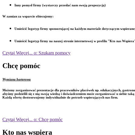
Inny pomysł firmy (wystarczy przesłać nam swoją propozycję)
W zamian za wsparcie obiecujemy:
Umieścić logotyp firmy sponsorującej na każdym materiale dotyczącym wspierane
Umieścić logotyp firmy na naszej stronie internetowej w profilu "Kto nas Wspiera
Czytaj
Więcej...
o: Szukam pomocy
Chcę pomóc
Wymiana barterowa
Możemy zorganizować prezentacje dla pracowników placówek np. edukacyjnych, gastronomic
abyśmy podzielili się z nią swoją wiedzą i doświadczeniem może zorganizować u siebie taką
Każdą ofertę dostosowujemy indywidualnie do potrzeb wspierających nas firm.
Czytaj
Więcej...
o: Chcę pomóc
Kto nas wspiera