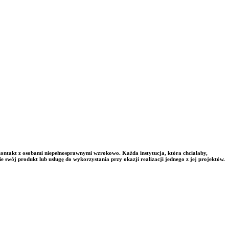
kontakt z osobami niepełnosprawnymi wzrokowo. Każda instytucja, która chciałaby,
e swój produkt lub usługę do wykorzystania przy okazji realizacji jednego z jej projektów.