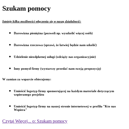
Szukam pomocy
Istnieje kilka możliwości włączenia się w naszą działalność:
Darowizna pieniężna (pozwoli np. wyszkolić więcej osób)
Darowizna rzeczowa (sprawi, że łatwiej będzie nam szkolić)
Udzielenie nieodpłatnej usługi (odciąży nas organizacyjnie)
Inny pomysł firmy (wystarczy przesłać nam swoją propozycję)
W zamian za wsparcie obiecujemy:
Umieścić logotyp firmy sponsorującej na każdym materiale dotyczącym
wspieranego projektu
Umieścić logotyp firmy na naszej stronie internetowej w profilu "Kto nas
Wspiera"
Czytaj
Więcej...
o: Szukam pomocy