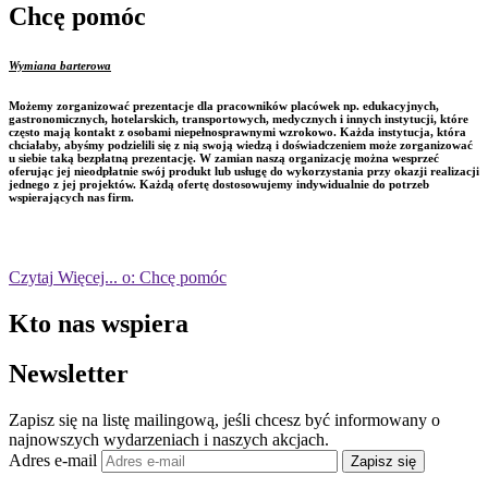
Chcę pomóc
Wymiana barterowa
Możemy zorganizować prezentacje dla pracowników placówek np. edukacyjnych,
gastronomicznych, hotelarskich, transportowych, medycznych i innych instytucji, które
często mają kontakt z osobami niepełnosprawnymi wzrokowo. Każda instytucja, która
chciałaby, abyśmy podzielili się z nią swoją wiedzą i doświadczeniem może zorganizować
u siebie taką bezpłatną prezentację. W zamian naszą organizację można wesprzeć
oferując jej nieodpłatnie swój produkt lub usługę do wykorzystania przy okazji realizacji
jednego z jej projektów. Każdą ofertę dostosowujemy indywidualnie do potrzeb
wspierających nas firm.
Czytaj
Więcej...
o: Chcę pomóc
Kto nas wspiera
Newsletter
Zapisz się na listę mailingową, jeśli chcesz być informowany o
najnowszych wydarzeniach i naszych akcjach.
Adres e-mail
Zapisz się