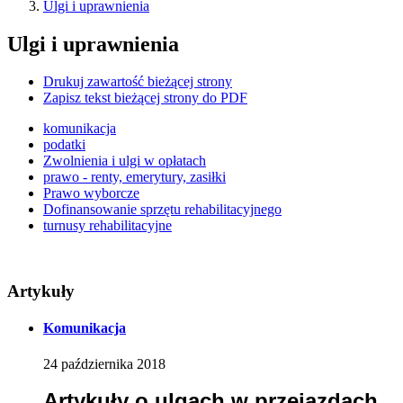
Ulgi i uprawnienia
Ulgi i uprawnienia
Drukuj zawartość bieżącej strony
Zapisz tekst bieżącej strony do PDF
komunikacja
podatki
Zwolnienia i ulgi w opłatach
prawo - renty, emerytury, zasiłki
Prawo wyborcze
Dofinansowanie sprzętu rehabilitacyjnego
turnusy rehabilitacyjne
Artykuły
Komunikacja
24
października
2018
Artykuły o ulgach w przejazdach