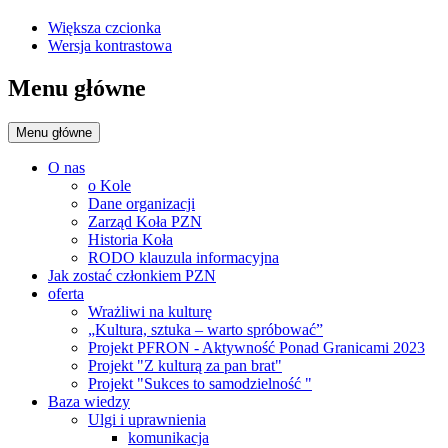
Większa czcionka
Wersja kontrastowa
Menu główne
Menu główne
O nas
o Kole
Dane organizacji
Zarząd Koła PZN
Historia Koła
RODO klauzula informacyjna
Jak zostać członkiem PZN
oferta
Wrażliwi na kulturę
„Kultura, sztuka – warto spróbować”
Projekt PFRON - Aktywność Ponad Granicami 2023
Projekt "Z kulturą za pan brat"
Projekt "Sukces to samodzielność "
Baza wiedzy
Ulgi i uprawnienia
komunikacja