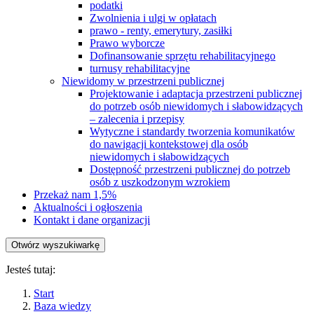
podatki
Zwolnienia i ulgi w opłatach
prawo - renty, emerytury, zasiłki
Prawo wyborcze
Dofinansowanie sprzętu rehabilitacyjnego
turnusy rehabilitacyjne
Niewidomy w przestrzeni publicznej
Projektowanie i adaptacja przestrzeni publicznej
do potrzeb osób niewidomych i słabowidzących
– zalecenia i przepisy
Wytyczne i standardy tworzenia komunikatów
do nawigacji kontekstowej dla osób
niewidomych i słabowidzących
Dostępność przestrzeni publicznej do potrzeb
osób z uszkodzonym wzrokiem
Przekaż nam 1,5%
Aktualności i ogłoszenia
Kontakt i dane organizacji
Otwórz wyszukiwarkę
Jesteś tutaj:
Start
Baza wiedzy