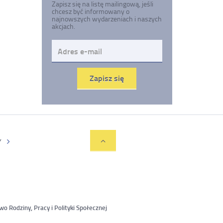
Zapisz się na listę mailingową, jeśli
chcesz być informowany o
najnowszych wydarzeniach i naszych
akcjach.
Adres
e-
mail
Zapisz się
Przejdź
Y
do
góry
wo Rodziny, Pracy i Polityki Społecznej