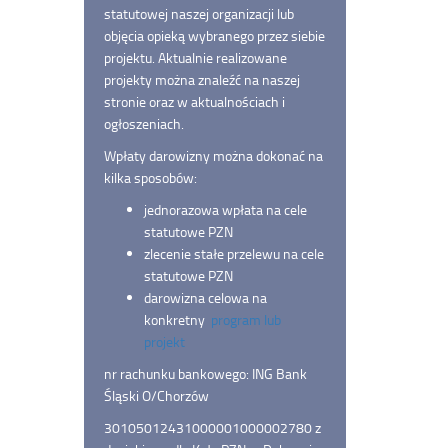
statutowej naszej organizacji lub
objęcia opieką wybranego przez siebie
projektu. Aktualnie realizowane
projekty można znaleźć na naszej
stronie oraz w aktualnościach i
ogłoszeniach.
Wpłaty darowizny można dokonać na
kilka sposobów:
jednorazowa wpłata na cele
statutowe PZN
zlecenie stałe przelewu na cele
statutowe PZN
darowizna celowa na
konkretny
program lub
projekt
nr rachunku bankowego: ING Bank
Śląski O/Chorzów
30105012431000001000002780 z