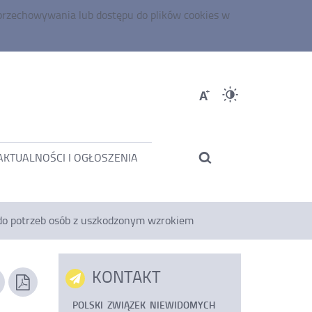
 przechowywania lub dostępu do plików
cookies
w
Większa
Wersja
Ustawienia
czcionka
kontrasto
stępność
AKTUALNOŚCI I OGŁOSZENIA
zestrzeni
Otwórz
blicznej
wyszukiwarkę
 do potrzeb osób z uszkodzonym wzrokiem
trzeb
ób
KONTAKT
Drukuj
Zapisz
zawartość
tekst
POLSKI ZWIĄZEK NIEWIDOMYCH