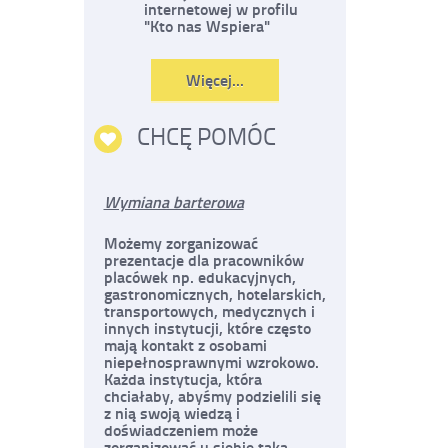
internetowej w profilu
"Kto nas Wspiera"
Czytaj
Więcej...
o:
Szukam
pomocy
CHCĘ POMÓC
Wymiana barterowa
Możemy zorganizować
prezentacje dla pracowników
placówek np. edukacyjnych,
gastronomicznych, hotelarskich,
transportowych, medycznych i
innych instytucji, które często
mają kontakt z osobami
niepełnosprawnymi wzrokowo.
Każda instytucja, która
chciałaby, abyśmy podzielili się
z nią swoją wiedzą i
doświadczeniem może
zorganizować u siebie taką