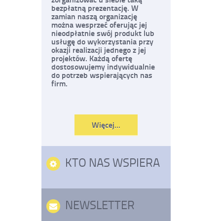
bezpłatną prezentację. W
zamian naszą organizację
można wesprzeć oferując jej
nieodpłatnie swój produkt lub
usługę do wykorzystania przy
okazji realizacji jednego z jej
projektów. Każdą ofertę
dostosowujemy indywidualnie
do potrzeb wspierających nas
firm.
Czytaj
Więcej...
o:
Chcę
pomóc
KTO NAS WSPIERA
NEWSLETTER