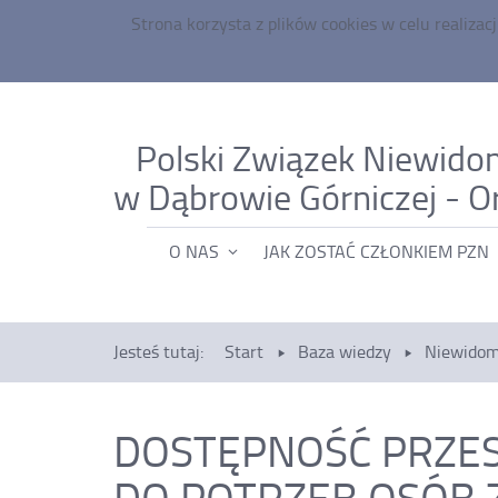
Strona korzysta z plików
cookies
w celu realizacj
Polski Związek Niewido
w Dąbrowie Górniczej - O
MENU
O NAS
JAK ZOSTAĆ CZŁONKIEM PZN
GŁÓWNE
Jesteś tutaj:
Start
Baza wiedzy
Niewidomy
DOSTĘPNOŚĆ PRZES
DO POTRZEB OSÓB