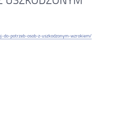
us
wz
znej-do-potrzeb-osob-z-uszkodzonym-wzrokiem/