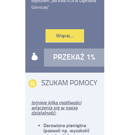
dopiskiem „dla Koła PZN w Dąbrowie
Górniczej”
Czytaj
Więcej...
o:
Pomóż
nam
PRZEKAŻ 1%
SZUKAM POMOCY
Istnieje kilka możliwości
włączenia się w naszą
działalność:
Darowizna pieniężna
(pozwoli np. wyszkolić