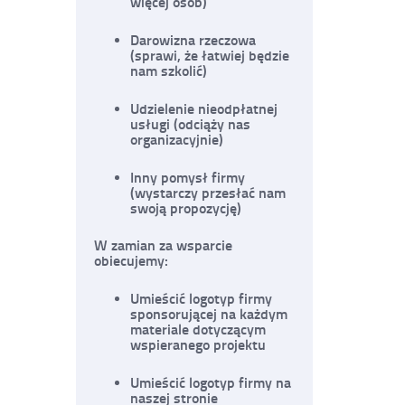
więcej osób)
Darowizna rzeczowa
(sprawi, że łatwiej będzie
nam szkolić)
Udzielenie nieodpłatnej
usługi (odciąży nas
organizacyjnie)
Inny pomysł firmy
(wystarczy przesłać nam
swoją propozycję)
W zamian za wsparcie
obiecujemy:
Umieścić logotyp firmy
sponsorującej na każdym
materiale dotyczącym
wspieranego projektu
Umieścić logotyp firmy na
naszej stronie