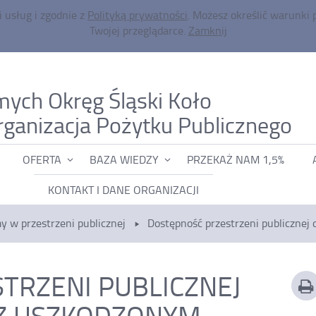
i usług i zgodnie z
Polityką prywatności
. Możesz określić warunki
Twojej przeglądarce.
Zamknij
mych Okręg Śląski Koło
-
rganizacja Pożytku Publicznego
Do
OFERTA
BAZA WIEDZY
PRZEKAŻ NAM 1,5%
pr
KONTAKT I DANE ORGANIZACJI
pu
do
 w przestrzeni publicznej
Dostępność przestrzeni publicznej
po
os
TRZENI PUBLICZNEJ
z
 Z USZKODZONYM