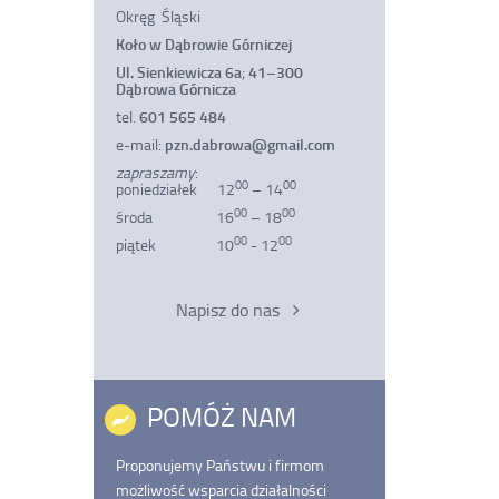
bieżącej
bieżącej
zkodzonym
Okręg Śląski
strony
strony
rokiem
do
Koło w Dąbrowie Górniczej
PDF
Ul. Sienkiewicza 6a
;
41–300
Dąbrowa Górnicza
tel.
601 565 484
e-mail:
pzn.dabrowa@gmail.com
zapraszamy
:
00
00
poniedziałek 12
– 14
00
00
środa 16
– 18
00
00
piątek 10
- 12
Napisz do nas
POMÓŻ NAM
Proponujemy Państwu i firmom
możliwość wsparcia działalności