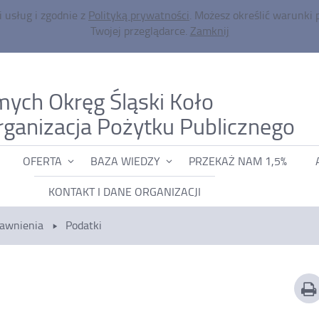
i usług i zgodnie z
Polityką prywatności
. Możesz określić warunki
Twojej przeglądarce.
Zamknij
mych Okręg Śląski Koło
-
rganizacja Pożytku Publicznego
Po
OFERTA
BAZA WIEDZY
PRZEKAŻ NAM 1,5%
KONTAKT I DANE ORGANIZACJI
rawnienia
Podatki