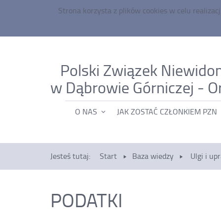
Strona korzysta z plików
cookies
w celu realizacj
Polski Związek Niewido
w Dąbrowie Górniczej - O
MENU
O NAS
JAK ZOSTAĆ CZŁONKIEM PZN
GŁÓWNE
Jesteś tutaj:
Start
Baza wiedzy
Ulgi i up
PODATKI