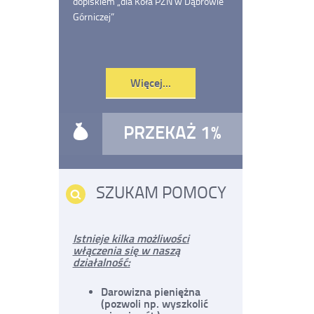
dopiskiem „dla Koła PZN w Dąbrowie
Górniczej”
Czytaj
Więcej...
o:
Pomóż
nam
PRZEKAŻ 1%
SZUKAM POMOCY
Istnieje kilka możliwości
włączenia się w naszą
działalność:
Darowizna pieniężna
(pozwoli np. wyszkolić