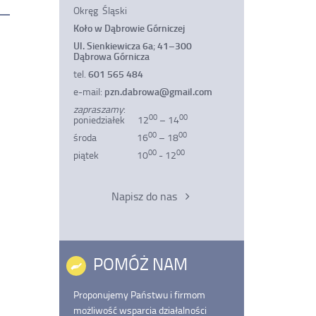
bieżącej
bieżącej
Okręg Śląski
strony
strony
do
Koło w Dąbrowie Górniczej
PDF
Ul. Sienkiewicza 6a
;
41–300
Dąbrowa Górnicza
tel.
601 565 484
e-mail:
pzn.dabrowa@gmail.com
zapraszamy
:
00
00
poniedziałek 12
– 14
00
00
środa 16
– 18
00
00
piątek 10
- 12
Napisz do nas
POMÓŻ NAM
Proponujemy Państwu i firmom
możliwość wsparcia działalności