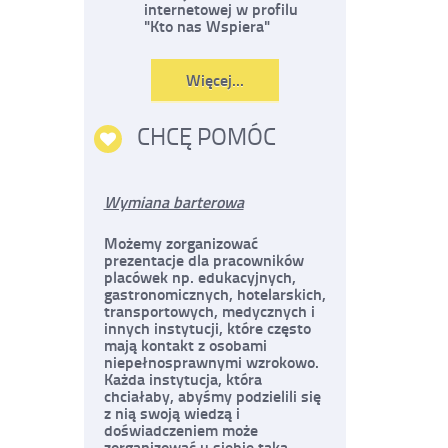
internetowej w profilu
"Kto nas Wspiera"
Czytaj
Więcej...
o:
Szukam
pomocy
CHCĘ POMÓC
Wymiana barterowa
Możemy zorganizować
prezentacje dla pracowników
placówek np. edukacyjnych,
gastronomicznych, hotelarskich,
transportowych, medycznych i
innych instytucji, które często
mają kontakt z osobami
niepełnosprawnymi wzrokowo.
Każda instytucja, która
chciałaby, abyśmy podzielili się
z nią swoją wiedzą i
doświadczeniem może
zorganizować u siebie taką