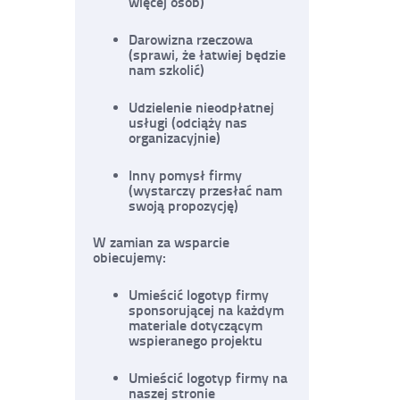
więcej osób)
Darowizna rzeczowa
(sprawi, że łatwiej będzie
nam szkolić)
Udzielenie nieodpłatnej
usługi (odciąży nas
organizacyjnie)
Inny pomysł firmy
(wystarczy przesłać nam
swoją propozycję)
W zamian za wsparcie
obiecujemy:
Umieścić logotyp firmy
sponsorującej na każdym
materiale dotyczącym
wspieranego projektu
Umieścić logotyp firmy na
naszej stronie