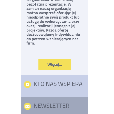
bezpłatną prezentację. W
zamian naszą organizację
można wesprzeć oferując jej
nieodpłatnie swój produkt lub
usługę do wykorzystania przy
okazji realizacji jednego z jej
projektów. Każdą ofertę
dostosowujemy indywidualnie
do potrzeb wspierających nas
firm.
Czytaj
Więcej...
o:
Chcę
pomóc
KTO NAS WSPIERA
NEWSLETTER