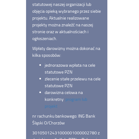
statutowej naszej organizacji lub
objęcia opieką wybranego przez siebie
projektu. Aktualnie realizowane
projekty można znaleźć na naszej
stronie oraz w aktualnościach i
ogłoszeniach.
Wpłaty darowizny można dokonać na
kilka sposobów:
jednorazowa wpłata na cele
statutowe PZN
zlecenie stałe przelewu na cele
statutowe PZN
darowizna celowa na
konkretny
program lub
projekt
nr rachunku bankowego: ING Bank
Śląski O/Chorzów
30105012431000001000002780 z