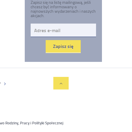
Zapisz się na listę mailingową, jeśli
chcesz być informowany o
najnowszych wydarzeniach i naszych
akcjach.
Adres
e-
mail
Zapisz się
Przejdź
Y
do
góry
wo Rodziny, Pracy i Polityki Społecznej